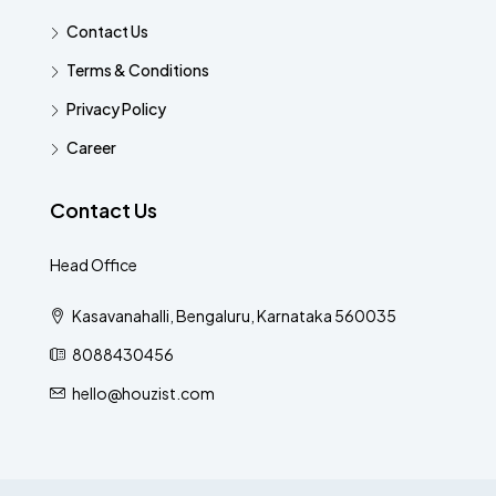
Contact Us
Terms & Conditions
Privacy Policy
Career
Contact Us
Head Office
Kasavanahalli, Bengaluru, Karnataka 560035
8088430456
hello@houzist.com