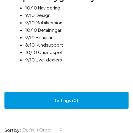
10/10 Navigering
9/10 Design
9/10 Mobilversion
10/10 Betalningar
9/10 Bonusar
8/10 Kundsupport
10/10 Casinospel
9/10 Live-dealers
Listings (0)
Default Order
Sort by: