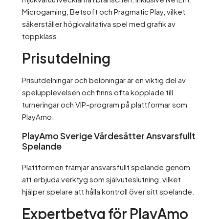
Microgaming, Betsoft och Pragmatic Play, vilket
säkerställer högkvalitativa spel med grafik av
toppklass.
Prisutdelning
Prisutdelningar och belöningar är en viktig del av
spelupplevelsen och finns ofta kopplade till
turneringar och VIP-program på plattformar som
PlayAmo.
PlayAmo Sverige Värdesätter Ansvarsfullt
Spelande
Plattformen främjar ansvarsfullt spelande genom
att erbjuda verktyg som självuteslutning, vilket
hjälper spelare att hålla kontroll över sitt spelande.
Expertbetyg för PlayAmo