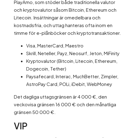
PlayAmo, som stöder både traditionella valutor
och kryptovalutor såsom Bitcoin, Ethereum och
Litecoin. Insättningar är omedelbara och
kostnadsfria, och uttag hanteras ofta inom en
timme för e-plånböcker och kryptotransaktioner.
Visa, MasterCard, Maestro
Skrill, Neteller, Payz, Neosurf, Jeton, MiFinity
Kryptovalutor (Bitcoin, Litecoin, Ethereum,
Dogecoin, Tether)
Paysafecard, Interac, MuchBetter, Zimpler,
AstroPay Card, POLi, iDebit, WebMoney
Det dagliga uttagsgränsen är 4 000 €, den
veckovisa gränsen 16 000 € och den månatliga
gränsen 50 000 €.
VIP