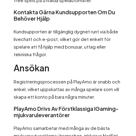
free spins på utvalda spelautomater.
Kontakta Gärna Kundsupporten Om Du
Behöver Hjälp
Kundsupporten är tillgänglig dygnet runt via både
livechatt och e-post, vilket gör det enkelt för
spelare att få hjälp med bonusar, uttag eller
tekniska frågor.
Ansökan
Registreringsprocessen på PlayAmo är snabb och
enkel, vilket uppskattas av många spelare som vill
skapa ett konto på bara några minuter.
PlayAmo Drivs Av Förstklassiga IGaming-
mjukvaruleverantörer
PlayAmo samarbetar med många av de bästa
mjukvaruutvecklarna i branschen, inklusive NetEnt,