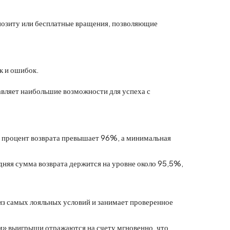
позиту или бесплатные вращения, позволяющие
к и ошибок.
авляет наибольшие возможности для успеха с
й процент возврата превышает 96%, а минимальная
дняя сумма возврата держится на уровне около 95,5%,
из самых лояльных условий и занимает проверенное
йм» выигрыши отражаются на счету мгновенно, что