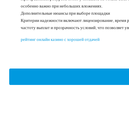
особенно важно при небольших вложениях.
Дополнительные нюансы при выборе площадки
Критерии надежности включают лицензирование, время ра
частоту выплат и прозрачность условий, что позволяет 
рейтинг онлайн казино с хорошей отдачей