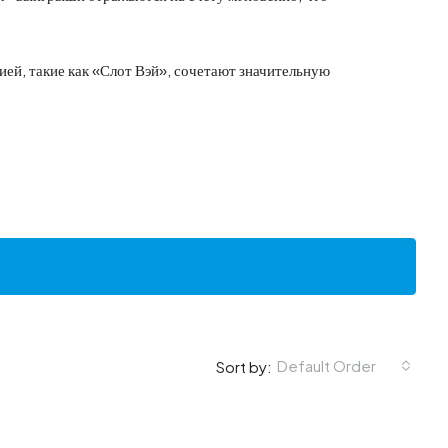
ей, такие как «Слот Вэй», сочетают значительную
Default Order
Sort by: