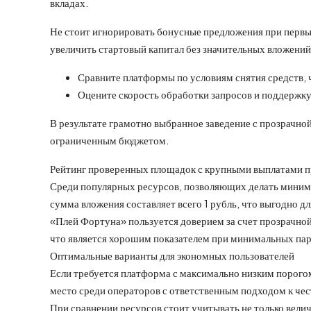
вкладах.
Не стоит игнорировать бонусные предложения при первы
увеличить стартовый капитал без значительных вложений
Сравните платформы по условиям снятия средств,
Оцените скорость обработки запросов и поддержку
В результате грамотно выбранное заведение с прозрачн
ограниченным бюджетом.
Рейтинг проверенных площадок с крупными выплатами пр
Среди популярных ресурсов, позволяющих делать минима
сумма вложения составляет всего 1 рубль, что выгодно д
«Плей Фортуна» пользуется доверием за счет прозрачно
что является хорошим показателем при минимальных пар
Оптимальные варианты для экономных пользователей
Если требуется платформа с максимально низким порогом
место среди операторов с ответственным подходом к чес
При сравнении ресурсов стоит учитывать не только вели