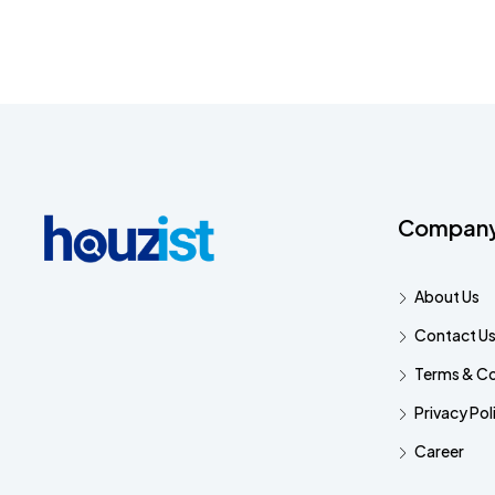
Compan
About Us
Contact U
Terms & Co
Privacy Pol
Career